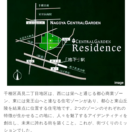
千種区高見二丁目地区は、西には栄へと通じる都心商業ゾー
ン、東には覚王山へと連なる住宅ゾーンがあり、都心と東山丘
陵を結束点に位置する住宅地です。2つのゾーンのそれぞれの
特徴が生かせるこの地に、人々を魅了するアイデンティティを
創出し、未来に誇れる街を築くこと。これが、街づくりのミッ
ションでした。